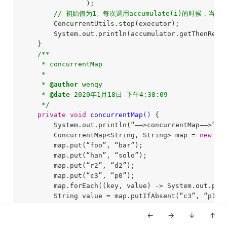
                );

// 初始值为1。每次调用accumulate(i)的时候，当
        ConcurrentUtils.stop(executor);

        System.out.println(accumulator.getThenRese
    }

/**

     * concurrentMap

     * 

     * 
@author
 wenqy

     * 
@date
 2020年1月18日 下午4:38:09

     */
private
void
concurrentMap
()
{

        System.out.println(“—–>concurrentMap—–>”);

        ConcurrentMap<String, String> map = 
new
 Co
        map.put(“foo”, “bar”);

        map.put(“han”, “solo”);

        map.put(“r2”, “d2”);

        map.put(“c3”, “p0”);

        map.forEach((key, value) -> System.out.prin
        String value = map.putIfAbsent(“c3”, “p1”);
        System.out.println(value);    
// p0  提
←
→
↓
↑
        System.out.println(map.getOrDefault(“hi”, 
        map.replaceAll((key, val) -> “r2”.equals(ke