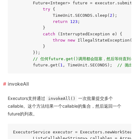
        Future<Integer> future = executor.submit(()
try
 {

                TimeUnit.SECONDS.sleep(
2
);

return
123
;

            }

catch
 (InterruptedException e) {

throw
new
 IllegalStateException(“ta
            }

        });

// 任何future.get()调用都会阻塞，然后等待直到ca
        future.get(
1
, TimeUnit.SECONDS);  
// 抛出 ja
invokeAll
Executors支持通过
一次批量提交多个
invokeAll()
callable。这个方法结果一个callable的集合，然后返回一个
future的列表。
ExecutorService executor = Executors.newWorkSteali
        List<Callable<String>> callables = Arrays.a