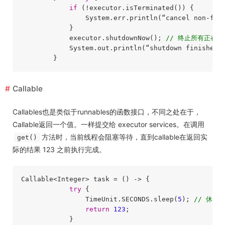
if
 (!executor.isTerminated()) {

                System.err.println(“cancel non-fini
            }

            executor.shutdownNow(); 
// 终止所有正在执
            System.out.println(“shutdown finished”)
Callable
Callables也是类似于runnables的函数接口，不同之处在于，
Callable返回一个值。一样提交给 executor services。在调用
方法时，当前线程会阻塞等待，直到callable在返回实
get()
际的结果 123 之前执行完成。
Callable<Integer> task = () -> {

try
 {

                TimeUnit.SECONDS.sleep(
5
); 
// 休眠
return
123
;

            }
