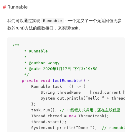
Runnable
我们可以通过实现
--一个定义了一个无返回值无参
Runnable
数的run()方法的函数接口，来实现task。
/**

     * Runnable

     * 

     * 
@author
 wenqy

     * 
@date
 2020年1月17日 下午3:19:58

     */
private
void
testRunnable
()
{

        Runnable task = () -> {

            String threadName = Thread.currentThrea
            System.out.println(“Hello “ + threadNam
        };

        task.run(); 
// 非线程方式调用，还在主线程里
        Thread thread = 
new
 Thread(task);

        thread.start();

        System.out.println(“Done!”);  
// runnab