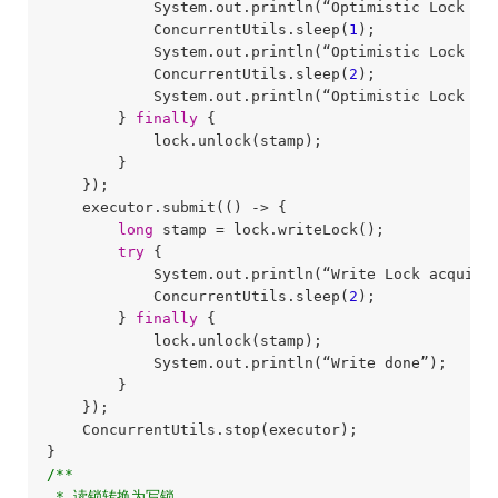
            System.out.println(“Optimistic Lock Val
            ConcurrentUtils.sleep(
1
);

            System.out.println(“Optimistic Lock Val
            ConcurrentUtils.sleep(
2
);

            System.out.println(“Optimistic Lock Val
        } 
finally
 {

            lock.unlock(stamp);

        }

    });

    executor.submit(() -> {

long
 stamp = lock.writeLock();

try
 {

            System.out.println(“Write Lock acquired
            ConcurrentUtils.sleep(
2
);

        } 
finally
 {

            lock.unlock(stamp);

            System.out.println(“Write done”);

        }

    });

    ConcurrentUtils.stop(executor);

/**

 * 读锁转换为写锁
