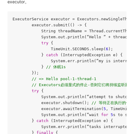
executor。
ExecutorService executor = Executors.newSingleThre
        executor.submit(() -> {

            String threadName = Thread.currentThrea
            System.out.println(“Hello “ + threadNam
try
 {

                TimeUnit.SECONDS.sleep(
6
);

            } 
catch
 (InterruptedException e) {

                System.err.println(“my is interrupt
            } 
// 休眠1s
        });

// => Hello pool-1-thread-1
// Executors必须显式的停止-否则它们将持续监听新的
try
 {

            System.out.println(“attempt to shutdown
            executor.shutdown(); 
// 等待正在执行的任
            executor.awaitTermination(
5
, TimeUnit.
            System.out.println(“wait 
for
5
s to shut
        } 
catch
 (InterruptedException e) {

            System.err.println(“tasks interrupted”)
        } 
finally
 {
