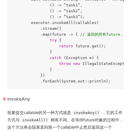
                () -> “task1”,

                () -> “task2”,

                () -> “task3”);

        executor.invokeAll(callables)

            .stream()

            .map(future -> { 
// 返回的所有future，并
try
 {

return
 future.get();

                }

catch
 (Exception e) {

throw
new
 IllegalStateException
                }

            })

invokeAny
批量提交callable的另一种方式就是
，它的工作
invokeAny()
方式与
稍有不同。在等待future对象的过程中，
invokeAll()
这个方法将会阻塞直到第一个callable中止然后返回这一个