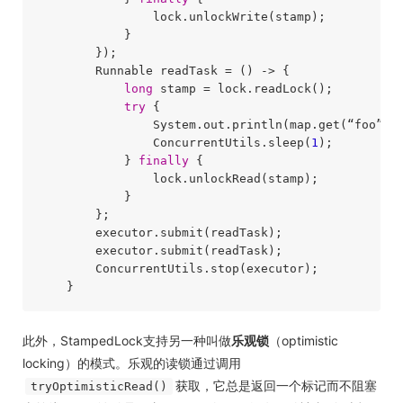
                lock.unlockWrite(stamp);

            }

        });

        Runnable readTask = () -> {

long
 stamp = lock.readLock();

try
 {

                System.out.println(map.get(“foo”));
                ConcurrentUtils.sleep(
1
);

            } 
finally
 {

                lock.unlockRead(stamp);

            }

        };

        executor.submit(readTask);

        executor.submit(readTask);

        ConcurrentUtils.stop(executor);

此外，StampedLock支持另一种叫做
乐观锁
（optimistic
locking）的模式。乐观的读锁通过调用
获取，它总是返回一个标记而不阻塞
tryOptimisticRead()