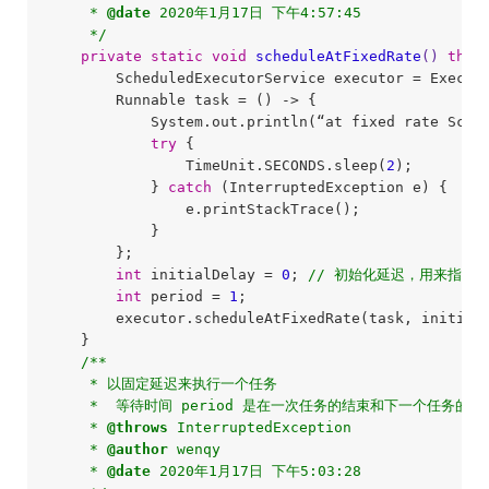
     * 
@date
 2020年1月17日 下午4:57:45

     */
private
static
void
scheduleAtFixedRate
()
thro
        ScheduledExecutorService executor = Execut
        Runnable task = () -> {

            System.out.println(“at fixed rate Sched
try
 {

                TimeUnit.SECONDS.sleep(
2
);

            } 
catch
 (InterruptedException e) {

                e.printStackTrace();

            }

        };

int
 initialDelay = 
0
; 
// 初始化延迟，用来指定
int
 period = 
1
;

        executor.scheduleAtFixedRate(task, initial
    }

/**

     * 以固定延迟来执行一个任务

     *  等待时间 period 是在一次任务的结束和下一个任务的开
     * 
@throws
 InterruptedException

     * 
@author
 wenqy

     * 
@date
 2020年1月17日 下午5:03:28
