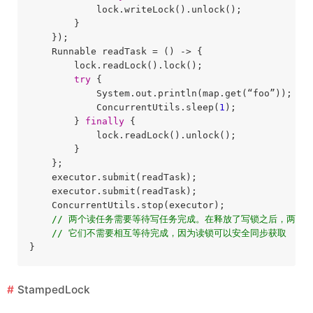
            lock.writeLock().unlock();

        }

    });

    Runnable readTask = () -> {

        lock.readLock().lock();

try
 {

            System.out.println(map.get(“foo”));

            ConcurrentUtils.sleep(
1
);

        } 
finally
 {

            lock.readLock().unlock();

        }

    };

    executor.submit(readTask);

    executor.submit(readTask);

    ConcurrentUtils.stop(executor);

// 两个读任务需要等待写任务完成。在释放了写锁之后，两个
// 它们不需要相互等待完成，因为读锁可以安全同步获取
StampedLock