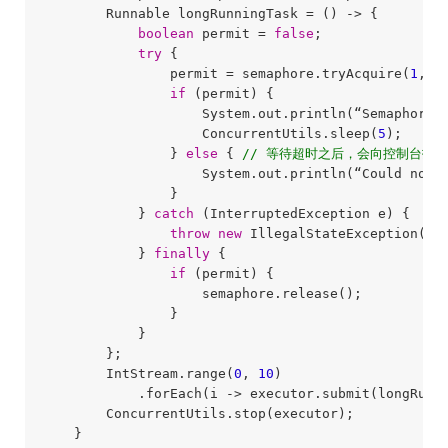
        Runnable longRunningTask = () -> {

boolean
 permit = 
false
;

try
 {

                permit = semaphore.tryAcquire(
1
, T
if
 (permit) {

                    System.out.println(“Semaphore a
                    ConcurrentUtils.sleep(
5
);

                } 
else
 { 
// 等待超时之后，会向控制台打
                    System.out.println(“Could not a
                }

            } 
catch
 (InterruptedException e) {

throw
new
 IllegalStateException(e);
            } 
finally
 {

if
 (permit) {

                    semaphore.release();

                }

            }

        };

        IntStream.range(
0
, 
10
)

            .forEach(i -> executor.submit(longRunni
        ConcurrentUtils.stop(executor);
