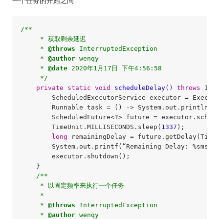
一个任务的开始之间
/**

     * 获取剩余延迟

     * 
@throws
 InterruptedException

     * 
@author
 wenqy

     * 
@date
 2020年1月17日 下午4:56:58

     */
private
static
void
scheduleDelay
()
throws
 Int
        ScheduledExecutorService executor = Execut
        Runnable task = () -> System.out.println(“S
        ScheduledFuture<?> future = executor.sched
        TimeUnit.MILLISECONDS.sleep(
1337
);

long
 remainingDelay = future.getDelay(TimeU
        System.out.printf(“Remaining Delay: %sms\n
        executor.shutdown();

    }

/**

     * 以固定频率来执行一个任务

     * 

     * 
@throws
 InterruptedException

     * 
@author
 wenqy
