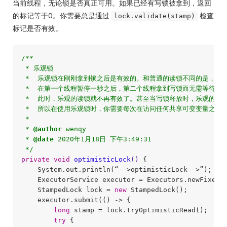
当前线程，无论锁是否真正可用。如果已经有写锁被拿到，返回
的标记等于0。你需要总是通过
检查
lock.validate(stamp)
标记是否有效。
/**

 * 乐观锁

 *  乐观锁在刚刚拿到锁之后是有效的。和普通的读锁不同的是，乐
 *  在第一个线程暂停一秒之后，第二个线程拿到写锁而无需等待乐观
 *  此时，乐观的读锁就不再有效了。甚至当写锁释放时，乐观的读锁
 *  所以在使用乐观锁时，你需要每次在访问任何共享可变变量之后
 * 

 * 
@author
 wenqy

 * 
@date
 2020年1月18日 下午3:49:31

 */
private
void
optimisticLock
()
{

    System.out.println(“—–>optimisticLock—->”);

    ExecutorService executor = Executors.newFixedT
    StampedLock lock = 
new
 StampedLock();

    executor.submit(() -> {

long
 stamp = lock.tryOptimisticRead();

try
 {
