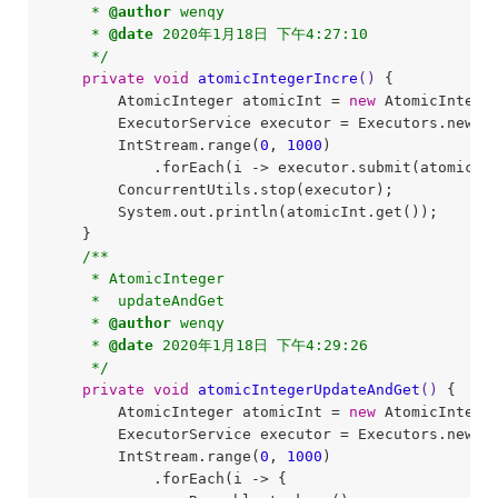
     * 
@author
 wenqy

     * 
@date
 2020年1月18日 下午4:27:10

     */
private
void
atomicIntegerIncre
()
{

        AtomicInteger atomicInt = 
new
 AtomicIntege
        ExecutorService executor = Executors.newFi
        IntStream.range(
0
, 
1000
)

            .forEach(i -> executor.submit(atomicIn
        ConcurrentUtils.stop(executor);

        System.out.println(atomicInt.get());    
//
    }

/**

     * AtomicInteger

     *  updateAndGet

     * 
@author
 wenqy

     * 
@date
 2020年1月18日 下午4:29:26

     */
private
void
atomicIntegerUpdateAndGet
()
{

        AtomicInteger atomicInt = 
new
 AtomicIntege
        ExecutorService executor = Executors.newFi
        IntStream.range(
0
, 
1000
)

            .forEach(i -> {
