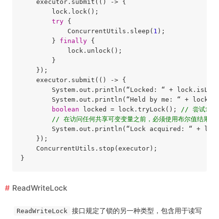
    executor.submit(() -> {

        lock.lock();

try
 {

            ConcurrentUtils.sleep(
1
);

        } 
finally
 {

            lock.unlock();

        }

    });

    executor.submit(() -> {

        System.out.println(“Locked: “ + lock.isLock
        System.out.println(“Held by me: “ + lock.is
boolean
 locked = lock.tryLock(); 
// 尝试拿
// 在访问任何共享可变变量之前，必须使用布尔值结果来
        System.out.println(“Lock acquired: “ + lock
    });

    ConcurrentUtils.stop(executor);

ReadWriteLock
接口规定了锁的另一种类型，包含用于读写
ReadWriteLock