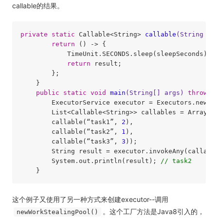
callable的结果。
private
static
 Callable<String> 
callable
(String re
return
 () -> {

            TimeUnit.SECONDS.sleep(sleepSeconds);

return
 result;

        };

    }

public
static
void
main
(String[] args)
throws
 
        ExecutorService executor = Executors.newWor
        List<Callable<String>> callables = Arrays.a
        callable(“task1”, 
2
),

        callable(“task2”, 
1
),

        callable(“task3”, 
3
));

        String result = executor.invokeAny(callable
        System.out.println(result); 
// task2
这个例子又使用了另一种方式来创建executor--调用
。这个工厂方法是Java8引入的，
newWorkStealingPool()