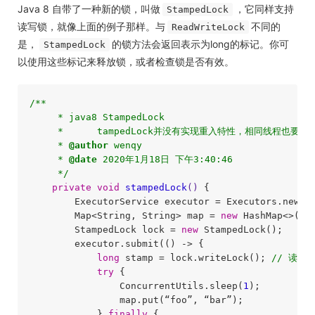
Java 8 自带了一种新的锁，叫做
，它同样支持
StampedLock
读写锁，就像上面的例子那样。与
不同的
ReadWriteLock
是，
的锁方法会返回表示为long的标记。你可
StampedLock
以使用这些标记来释放锁，或者检查锁是否有效。
/**

     * java8 StampedLock

     *      tampedLock并没有实现重入特性，相同线程也要注意
     * 
@author
 wenqy

     * 
@date
 2020年1月18日 下午3:40:46

     */
private
void
stampedLock
()
{

        ExecutorService executor = Executors.newFi
        Map<String, String> map = 
new
 HashMap<>();

        StampedLock lock = 
new
 StampedLock();

        executor.submit(() -> {

long
 stamp = lock.writeLock(); 
// 读锁
try
 {

                ConcurrentUtils.sleep(
1
);

                map.put(“foo”, “bar”);

            } 
finally
 {
