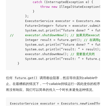
catch
 (InterruptedException e) {

throw
new
 IllegalStateException(“ta
            }

        };

        ExecutorService executor = Executors.newFi
        Future<Integer> future = executor.submit(ta
//      executor.shutdownNow(); // 如果关闭exec
        Integer result = future.get(); 
// 在调用ge
        System.out.println(“future done? “ + future
        System.out.println(“result: “ + result);

        executor.shutdownNow(); 
// 需要显式关闭
        System.out.println(“result: “ + future.get(
任何
调用都会阻塞，然后等待直到callable中
future.get()
止。在最糟糕的情况下，一个callable持续运行--因此使你的程序
将没有响应。我们可以简单的传入一个时长来避免这种情况。
ExecutorService executor = Executors.newFixedThrea