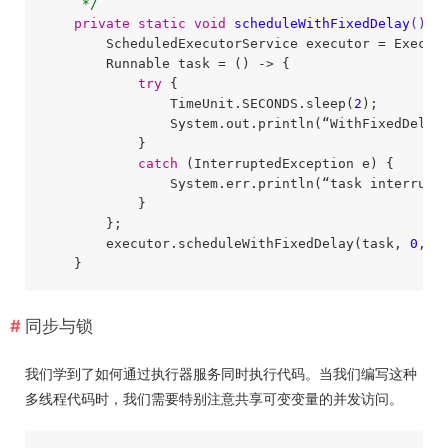
     */
private
static
void
scheduleWithFixedDelay
()
t
        ScheduledExecutorService executor = Execut
        Runnable task = () -> {

try
 {

                TimeUnit.SECONDS.sleep(
2
);

                System.out.println(“WithFixedDelay 
            }

catch
 (InterruptedException e) {

                System.err.println(“task interrupte
            }

        };

        executor.scheduleWithFixedDelay(task, 
0
, 
1
同步与锁
我们学到了如何通过执行器服务同时执行代码。当我们编写这种
多线程代码时，我们需要特别注意共享可变变量的并发访问。