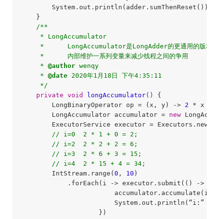
        System.out.println(adder.sumThenReset()); 
    }

/**

     * LongAccumulator

     *      LongAccumulator是LongAdder的更通用的版本

     *      内部维护一系列变量来减少线程之间的争用

     * 
@author
 wenqy

     * 
@date
 2020年1月18日 下午4:35:11

     */
private
void
longAccumulator
()
{

        LongBinaryOperator op = (x, y) -> 
2
 * x + y
        LongAccumulator accumulator = 
new
 LongAccu
        ExecutorService executor = Executors.newFi
// i=0  2 * 1 + 0 = 2;
// i=2  2 * 2 + 2 = 6;
// i=3  2 * 6 + 3 = 15;
// i=4  2 * 15 + 4 = 34;
        IntStream.range(
0
, 
10
)

            .forEach(i -> executor.submit(() -> {

                        accumulator.accumulate(i);

                        System.out.println(“i:” + i
                    })
