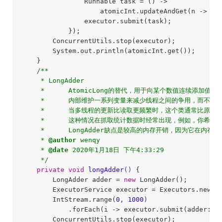
                Runnable task = () ->

                    atomicInt.updateAndGet(n -> n 
                executor.submit(task);

            });

        ConcurrentUtils.stop(executor);

        System.out.println(atomicInt.get());    
//
    }

/**

     * LongAdder

     *      AtomicLong的替代，用于向某个数值连续添加值

     *      内部维护一系列变量来减少线程之间的争用，而不是
     *      当多线程的更新比读取更频繁时，这个类通常比原子
     *      这种情况在抓取统计数据时经常出现，例如，你希望统
     *      LongAdder缺点是较高的内存开销，因为它在内存
     * 
@author
 wenqy

     * 
@date
 2020年1月18日 下午4:33:29

     */
private
void
longAdder
()
{

        LongAdder adder = 
new
 LongAdder();

        ExecutorService executor = Executors.newFi
        IntStream.range(
0
, 
1000
)

            .forEach(i -> executor.submit(adder::in
        ConcurrentUtils.stop(executor);
