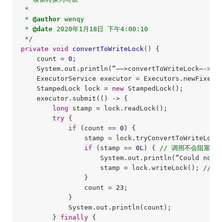
 * 

 * 
@author
 wenqy

 * 
@date
 2020年1月18日 下午4:00:10

 */
private
void
convertToWriteLock
()
{

    count = 
0
;

    System.out.println(“—–>convertToWriteLock—->”);
    ExecutorService executor = Executors.newFixedT
    StampedLock lock = 
new
 StampedLock();

    executor.submit(() -> {

long
 stamp = lock.readLock();

try
 {

if
 (count == 
0
) {

                stamp = lock.tryConvertToWriteLock
if
 (stamp == 
0L
) { 
// 调用不会阻塞，
                    System.out.println(“Could not c
                    stamp = lock.writeLock(); 
// 
                }

                count = 
23
;

            }

            System.out.println(count);

        } 
finally
 {
