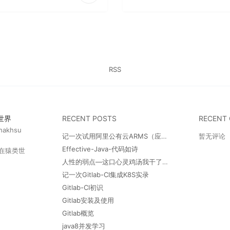
RSS
世界
RECENT POSTS
RECENT
hakhsu
记一次试用阿里公有云ARMS（应用实时监控服务）产品
暂无评论
Effective-Java-代码如诗
在猿类世
人性的弱点—这口心灵鸡汤我干了（附带思维导图）
记一次Gitlab-CI集成K8S实录
Gitlab-CI初识
Gitlab安装及使用
Gitlab概览
java8并发学习